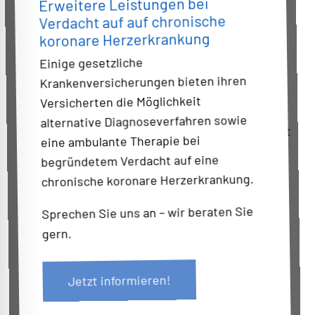
Erweitere Leistungen bei
Herz-CT Q2-Zertifikat für Prof. Dr.
Verdacht auf auf chronische
med. J. Scheidler
koronare Herzerkrankung
Einige gesetzliche
vor 8 Monaten
Krankenversicherungen bieten ihren
Prof. Dr. med. Scheidler mit Zertifizierungsstufe
Versicherten die Möglichkeit
Q2 für die Spezialisierung in
alternative Diagnoseverfahren sowie
kardiovaskulärer/kardialer Radiologie zertifiziert
eine ambulante Therapie bei
begründetem Verdacht auf eine
chronische koronare Herzerkrankung.
Sprechen Sie uns an – wir beraten Sie
gern.
Jetzt informieren!