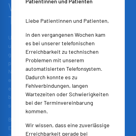
Patientinnen und Patienten
Werden Sie Teil unseres
Teams!
Liebe Patientinnen und Patienten,
in den vergangenen Wochen kam
Unsere Radiologie in München sucht motivierte
es bei unserer telefonischen
und engagierte Mitarbeiter, die mit uns
Erreichbarkeit zu technischen
gemeinsam modernste Diagnostik und
Problemen mit unserem
patientenorientierte Betreuung auf höchstem
automatisierten Telefonsystem.
Niveau anbieten möchten. Wir bieten Ihnen
Dadurch konnte es zu
einen Arbeitsplatz mit hochmodernen Geräten,
Fehlverbindungen, langen
ein freundliches und kollegiales Team sowie
Wartezeiten oder Schwierigkeiten
beste Entwicklungsmöglichkeiten in einem
bei der Terminvereinbarung
spannenden medizinischen Umfeld.
kommen.
Bringen Sie Ihre Fachkompetenz und Ihr
Wir wissen, dass eine zuverlässige
Einfühlungsvermögen ein und gestalten Sie die
Erreichbarkeit gerade bei